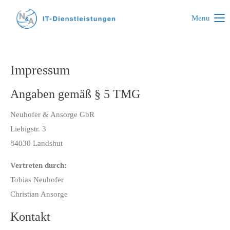
Menu
Der Eintrag "offcanvas-col1" existiert leider nicht.
Der Eintrag "offcanvas-col2" existiert leider nicht.
Impressum
Angaben gemäß § 5 TMG
Der Eintrag "offcanvas-col3" existiert leider nicht.
Neuhofer & Ansorge GbR
Liebigstr. 3
Der Eintrag "offcanvas-col4" existiert leider nicht.
84030 Landshut
Vertreten durch:
Tobias Neuhofer
Christian Ansorge
Kontakt